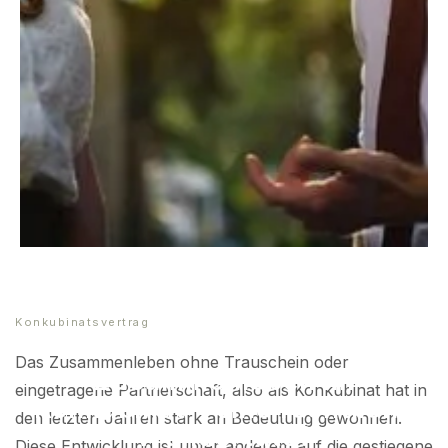
Konkubinatsvertrag
Das Zusammenleben ohne Trauschein oder
Zusammenleben im
eingetragene Partnerschaft, also als Konkubinat hat in
Konkubinat – eine rechtliche
den letzten Jahren stark an Bedeutung gewonnen.
Wundertüte?
Diese Entwicklung ist unter anderem auf die gestiegene