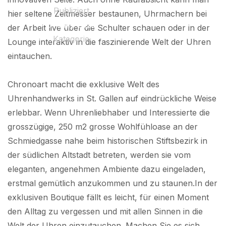
Publiziert
hier seltene Zeitmesser bestaunen, Uhrmachern bei
01 July 2025
der Arbeit live über die Schulter schauen oder in der
Kategorie
Lounge interaktiv in die faszinierende Welt der Uhren
VPZ
eintauchen.
Chronoart macht die exklusive Welt des
Uhrenhandwerks in St. Gallen auf eindrückliche Weise
erlebbar. Wenn Uhrenliebhaber und Interessierte die
grosszügige, 250 m2 grosse Wohlfühloase an der
Schmiedgasse nahe beim historischen Stiftsbezirk in
der südlichen Altstadt betreten, werden sie vom
eleganten, angenehmen Ambiente dazu eingeladen,
erstmal gemütlich anzukommen und zu staunen.In der
exklusiven Boutique fällt es leicht, für einen Moment
den Alltag zu vergessen und mit allen Sinnen in die
Welt der Uhren einzutauchen. Machen Sie es sich