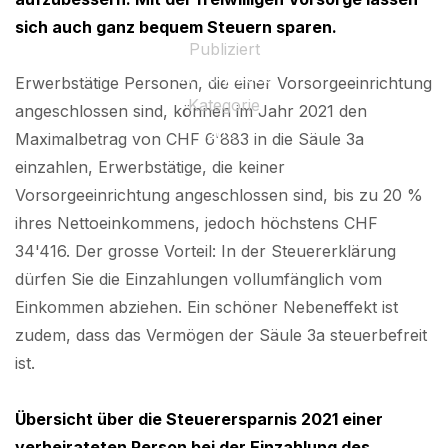
sich auch ganz bequem Steuern sparen.
Publiziert
01 July 2025
Erwerbstätige Personen, die einer Vorsorgeeinrichtung
Kategorie
angeschlossen sind, können im Jahr 2021 den
2021
Maximalbetrag von CHF 6'883 in die Säule 3a
einzahlen, Erwerbstätige, die keiner
Vorsorgeeinrichtung angeschlossen sind, bis zu 20 %
ihres Nettoeinkommens, jedoch höchstens CHF
34'416. Der grosse Vorteil: In der Steuererklärung
dürfen Sie die Einzahlungen vollumfänglich vom
Einkommen abziehen. Ein schöner Nebeneffekt ist
zudem, dass das Vermögen der Säule 3a steuerbefreit
ist.
Übersicht über die Steuerersparnis 2021 einer
verheirateten Person bei der Einzahlung des