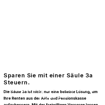
Sparen Sie mit einer Säule 3a
Steuern.
Steuern sparen dank einer
Die Säule 3a ist nicht nur eine beliebte Lösung, um
Säule 3a.
Ihre Renten aus der AHV und Pensionskasse
aufzubessern. Mit der freiwilligen Vorsorge lassen