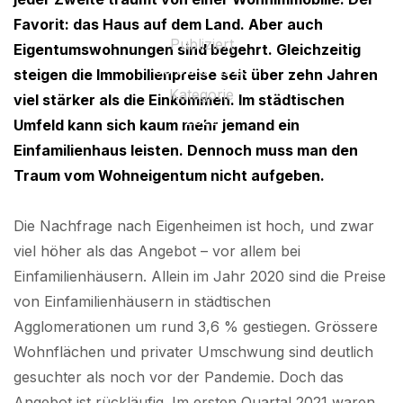
Favorit: das Haus auf dem Land. Aber auch
Publiziert
Eigentumswohnungen sind begehrt. Gleichzeitig
30 June 2025
steigen die Immobilienpreise seit über zehn Jahren
Kategorie
viel stärker als die Einkommen. Im städtischen
2022
Umfeld kann sich kaum mehr jemand ein
Einfamilienhaus leisten. Dennoch muss man den
Traum vom Wohneigentum nicht aufgeben.
Die Nachfrage nach Eigenheimen ist hoch, und zwar
viel höher als das Angebot – vor allem bei
Einfamilienhäusern. Allein im Jahr 2020 sind die Preise
von Einfamilienhäusern in städtischen
Agglomerationen um rund 3,6 % gestiegen. Grössere
Wohnflächen und privater Umschwung sind deutlich
gesuchter als noch vor der Pandemie. Doch das
Angebot ist rückläufig. Im ersten Quartal 2021 waren