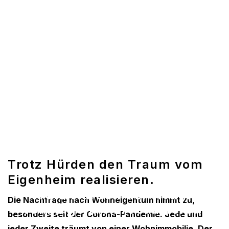
Trotz Hürden den Traum vom
Eigenheim realisieren.
Trotz Hürden den Traum
Die Nachfrage nach Wohneigentum nimmt zu,
vom Eigenheim realisieren.
besonders seit der Corona-Pandemie. Jede und
jeder Zweite träumt von einer Wohnimmobilie. Der