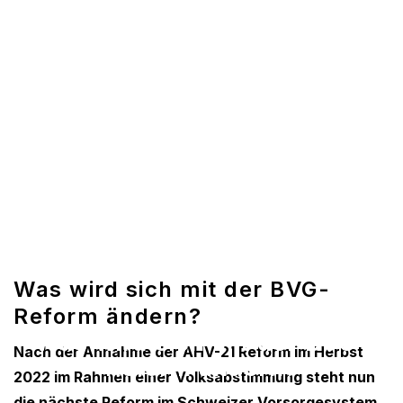
Was wird sich mit der BVG-
Reform ändern?
Was wird sich mit der BVG-
Nach der Annahme der AHV-21 Reform im Herbst
Reform ändern?
2022 im Rahmen einer Volksabstimmung steht nun
die nächste Reform im Schweizer Vorsorgesystem