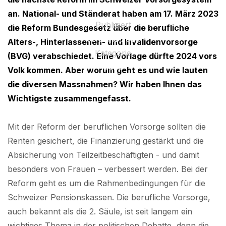
an. National- und Ständerat haben am 17. März 2023
Publiziert
die Reform Bundesgesetz über die berufliche
30 June 2025
Alters-, Hinterlassenen- und Invalidenvorsorge
Kategorie
(BVG) verabschiedet. Eine Vorlage dürfte 2024 vors
2023
Volk kommen. Aber worum geht es und wie lauten
die diversen Massnahmen? Wir haben Ihnen das
Wichtigste zusammengefasst.
Mit der Reform der beruflichen Vorsorge sollten die
Renten gesichert, die Finanzierung gestärkt und die
Absicherung von Teilzeitbeschäftigten - und damit
besonders von Frauen – verbessert werden. Bei der
Reform geht es um die Rahmenbedingungen für die
Schweizer Pensionskassen. Die berufliche Vorsorge,
auch bekannt als die 2. Säule, ist seit langem ein
wichtiges Thema in der politischen Debatte, denn die