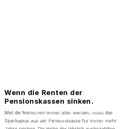
Wenn die Renten der
Pensionskassen sinken.
Wenn die Renten der
Weil die Menschen immer älter werden, muss das
Pensionskassen sinken.
Sparkapital aus der Pensionskasse für immer mehr
Jahre reichen. Die Höhe der jährlich ausbezahlten