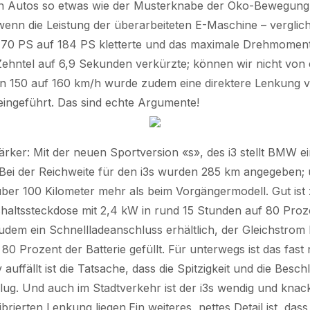
 den Autos so etwas wie der Musterknabe der Öko-Bewegung
enn die Leistung der überarbeiteten E-Maschine – vergli
 170 PS auf 184 PS kletterte und das maximale Drehmoment
 Zehntel auf 6,9 Sekunden verkürzte; können wir nicht v
 150 auf 160 km/h wurde zudem eine direktere Lenkung ve
 eingeführt. Das sind echte Argumente!
 stärker: Mit der neuen Sportversion «s», des i3 stellt BMW e
Bei der Reichweite für den i3s wurden 285 km angegeben
t über 100 Kilometer mehr als beim Vorgängermodell. Gut is
haltssteckdose mit 2,4 kW in rund 15 Stunden auf 80 Prozen
 zudem ein Schnellladeanschluss erhältlich, der Gleichstro
80 Prozent der Batterie gefüllt. Für unterwegs ist das fast 
uffällt ist die Tatsache, dass die Spitzigkeit und die Bes
lug. Und auch im Stadtverkehr ist der i3s wendig und knack
brierten Lenkung liegen.Ein weiteres, nettes Detail ist, d