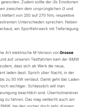
 geworden. Zudem sollte der i3s Emotionen
chen zwischen dem ursprünglichen i3 und
 klettert von 250 auf 270 Nm; respektive
on extremen Unterschieden sprechen. Neben
rbaut, ein Sportfahrwerk mit Tieferlegung
ine Art elektrische M-Version vor.
Grosse
; und auf unseren Testfahrten kam der BMW
t zudem, dass sich ab Werk die neue,
t laden lässt. Sprich über Nacht, in der
m bis zu 50 kW verdaut. Damit geht das Laden
noch wichtiger. Schliesslich will man
chleunigung beachtlich sind. Überholmanöver
ig zu fahren. Das mag vielleicht auch am
ass BMW, bei den vorher doch sehr dünnen