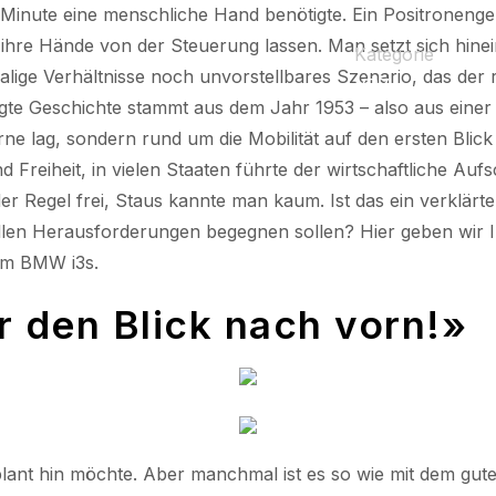
Minute eine menschliche Hand benötigte. Ein Positronengehi
 ihre Hände von der Steuerung lassen. Man setzt sich hine
Kategorie
malige Verhältnisse noch unvorstellbares Szenario, das de
VPZ
gte Geschichte stammt aus dem Jahr 1953 – also aus einer Z
erne lag, sondern rund um die Mobilität auf den ersten Blick
Freiheit, in vielen Staaten führte der wirtschaftliche Au
r Regel frei, Staus kannte man kaum. Ist das ein verklärter 
llen Herausforderungen begegnen sollen? Hier geben wir 
em BMW i3s.
ür den Blick nach vorn!»
lant hin möchte. Aber manchmal ist es so wie mit dem gute