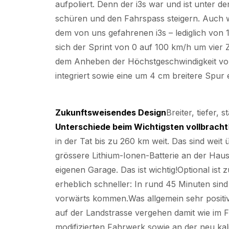
aufpoliert. Denn der i3s war und ist unter
schüren und den Fahrspass steigern. Auch w
dem von uns gefahrenen i3s – lediglich von
sich der Sprint von 0 auf 100 km/h um vier
dem Anheben der Höchstgeschwindigkeit von
integriert sowie eine um 4 cm breitere Spur
Zukunftsweisendes Design
Breiter, tiefer,
Unterschiede beim Wichtigsten vollbracht
in der Tat bis zu 260 km weit. Das sind wei
grössere Lithium-Ionen-Batterie an der Haus
eigenen Garage. Das ist wichtig!Optional ist
erheblich schneller: In rund 45 Minuten sind 
vorwärts kommen.Was allgemein sehr positiv a
auf der Landstrasse vergehen damit wie im F
modifizierten Fahrwerk sowie an der neu kali