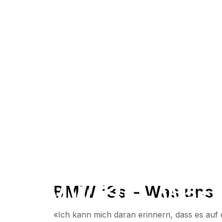
BMW i3s - Was
BMW i3s – Was uns 
«Ich kann mich daran erinnern, dass es auf 