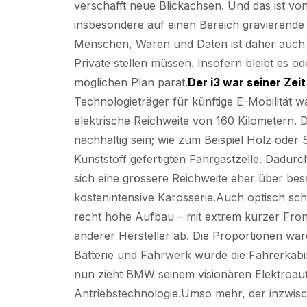
verschafft neue Blickachsen. Und das ist vo
insbesondere auf einen Bereich gravierende
Menschen, Waren und Daten ist daher auch 
Private stellen müssen. Insofern bleibt es o
möglichen Plan parat.
Der i3 war seiner Zei
Technologieträger für künftige E-Mobilität
elektrische Reichweite von 160 Kilometern. 
nachhaltig sein; wie zum Beispiel Holz oder
Kunststoff gefertigten Fahrgastzelle. Dadur
sich eine grössere Reichweite eher über bess
kostenintensive Karosserie.Auch optisch schi
recht hohe Aufbau – mit extrem kurzer Fro
anderer Hersteller ab. Die Proportionen war
Batterie und Fahrwerk wurde die Fahrerkabin
nun zieht BMW seinem visionären Elektroauto
Antriebstechnologie.Umso mehr, der inzwis