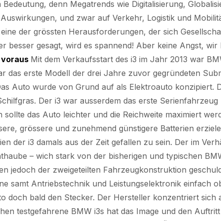
n Bedeutung, denn Megatrends wie Digitalisierung, Globali
 Auswirkungen, und zwar auf Verkehr, Logistik und Mobili
eine der grössten Herausforderungen, der sich Gesellsc
der besser gesagt, wird es spannend! Aber keine Angst, wir
t voraus
Mit dem Verkaufsstart des i3 im Jahr 2013 war B
 war das erste Modell der drei Jahre zuvor gegründeten Su
Das Auto wurde von Grund auf als Elektroauto konzipiert. D
 Schilfgras. Der i3 war ausserdem das erste Serienfahrzeug
ch sollte das Auto leichter und die Reichweite maximiert w
ere, grössere und zunehmend günstigere Batterien erzielen 
en der i3 damals aus der Zeit gefallen zu sein. Der im Ver
nthaube – wich stark von der bisherigen und typischen B
en jedoch der zweigeteilten Fahrzeugkonstruktion geschul
e samt Antriebstechnik und Leistungselektronik einfach ob
 doch bald den Stecker. Der Hersteller konzentriert sich 
chen testgefahrene BMW i3s hat das Image und den Auftri