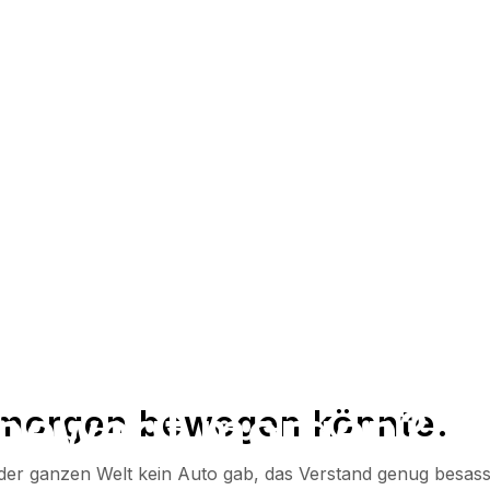
 bewegt morgen?
morgen bewegen könnte.
der ganzen Welt kein Auto gab, das Verstand genug besass, 