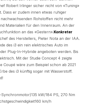
f Robert Irlinger sicher nicht von «Tuning»
t. Dass er zudem innen etwas ruhiger
 aus nachwachsenden Rohstoffen nicht mehr
und Materialien für den Innenraum. An der
ouchfunktion an das «Gestern».
Konkreter
hef des Herstellers, Pieter Nota an der IAA.
 des i3 ein rein elektrisches Auto im
oder Plug-In-Hybride angeboten werden. Bis
ektrisch. Mit der Studie Concept 4 zeigte
he Coupé wäre zum Beispiel schon ab 2021
Erbe des i3 künftig sogar mit Wasserstoff.
d!
-Synchronmotor)135 kW/184 PS, 270 Nm
hstgeschwindigkeit160 km/h