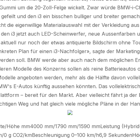
Gummi um die 20-Zoll-Felge wickelt. Zwar würde BMW-i-Che
feilt und den i3 ein bisschen bulliger und breiter gemach
ticht die eigenwillige Materialauswahl mit der Verkleidung
r den i3 jetzt auch LED-Scheinwerfer, neue Aussenfarben 
aktuell nur noch der etwas antiquierte Bildschirm ohne T
kreten Plan für einen i3-Nachfolger», sagte der Marketingc
 werden soll. BMW werde aber auch nach dem möglichen Ende
ren Modelle des Konzerns sollen als reine Batterieautos 
 Modelle angeboten werden, mehr als die Hälfte davon vollel
W's E-Autos künftig aussehen könnten. Das vollelektrisc
attform – bereit für den Markt. Aber vielleicht fährt ja der 
chtigen Weg und hat gleich viele mögliche Pläne in der Han
ite/Höhe mm4000 mm/1790 mm/1590 mmLeistung (Hybrid
m/0 g CO2/kmBeschleunigung 0–100 km/h6,9 SekundenHöc