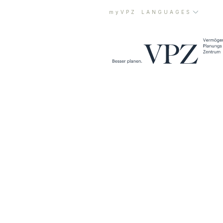
myVPZ
LANGUAGES