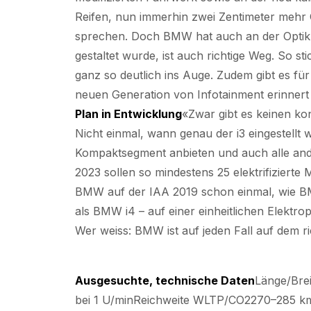
Reifen, nun immerhin zwei Zentimeter mehr 
sprechen. Doch BMW hat auch an der Optik ge
gestaltet wurde, ist auch richtige Weg. So s
ganz so deutlich ins Auge. Zudem gibt es fü
neuen Generation von Infotainment erinnert 
Plan in Entwicklung
«Zwar gibt es keinen kon
Nicht einmal, wann genau der i3 eingestellt
Kompaktsegment anbieten und auch alle ande
2023 sollen so mindestens 25 elektrifizierte
BMW auf der IAA 2019 schon einmal, wie BM
als BMW i4 – auf einer einheitlichen Elektropl
Wer weiss: BMW ist auf jeden Fall auf dem ri
Ausgesuchte, technische Daten
Länge/Bre
bei 1 U/minReichweite WLTP/CO2270–285 k