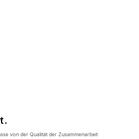
folg beiträgt.
t.
Masse von der Qualität der Zusammenarbeit