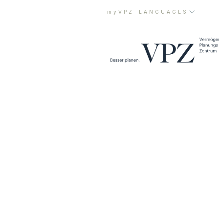
myVPZ
LANGUAGES