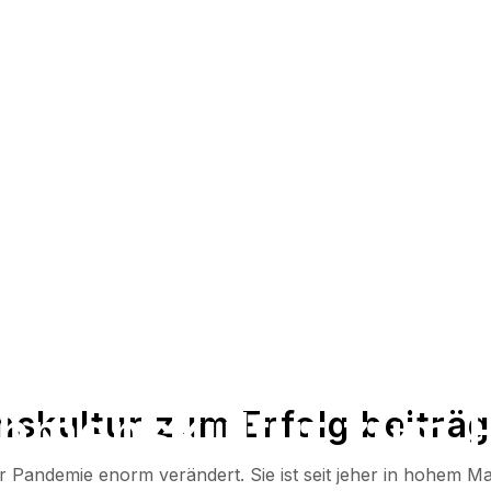
hmenskultur zum Er
skultur zum Erfolg beiträg
der Pandemie enorm verändert. Sie ist seit jeher in hohem 